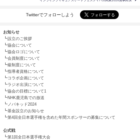
インラインフィギュアスケートフェスティバル関東2026無事終演
Twitterでフォローしよう
お知らせ
┗
設立のご挨拶
┗
協会について
┗
協会ロゴについて
┗
会員制度について
┗
級制度について
┗
指導者資格について
┗
コラボ企画について
┗
ラジオ出演について
┗
協会の目標について1
┗
NHK鹿児島での放送
┗
ノバキッド2024
┗
基金設立のお知らせ
┗
第4回全日本選手権を含めた年間スポンサーの募集について
.
公式戦
┗
第1回全日本選手権大会