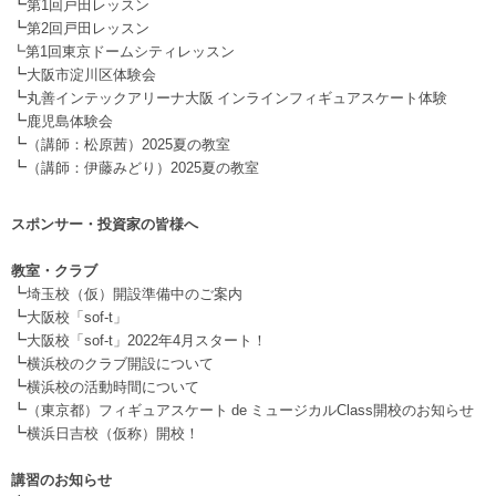
┗
第1回戸田レッスン
┗
第2回戸田レッスン
┗第1回東京ドームシティレッスン
┗
大阪市淀川区体験会
┗
丸善インテックアリーナ大阪 インラインフィギュアスケート体験
┗
鹿児島体験会
┗
（講師：松原茜）2025夏の教室
┗
（講師：伊藤みどり）2025夏の教室
スポンサー・投資家の皆様へ
.
教室・クラブ
┗
埼玉校（仮）開設準備中のご案内
┗
大阪校「sof-t」
┗
大阪校「sof-t」2022年4月スタート！
┗
横浜校のクラブ開設について
┗
横浜校の活動時間について
┗
（東京都）フィギュアスケート de ミュージカルClass開校のお知らせ
┗
横浜日吉校（仮称）開校！
.
講習のお知らせ