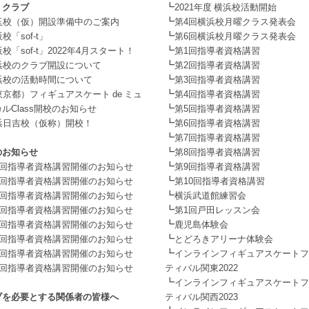
┗
・クラブ
2021年度 横浜校活動開始
┗
玉校（仮）開設準備中のご案内
第4回横浜校月曜クラス発表会
┗
校「sof-t」
第6回横浜校月曜クラス発表会
┗
校「sof-t」2022年4月スタート！
第1回指導者資格講習
┗
浜校のクラブ開設について
第2回指導者資格講習
┗
浜校の活動時間について
第3回指導者資格講習
┗
東京都）フィギュアスケート de ミュ
第4回指導者資格講習
┗
ルClass開校のお知らせ
第5回指導者資格講習
┗
浜日吉校（仮称）開校！
第6回指導者資格講習
┗
第7回指導者資格講習
┗
のお知らせ
第8回指導者資格講習
┗
1回指導者資格講習開催のお知らせ
第9回指導者資格講習
┗
2回指導者資格講習開催のお知らせ
第10回指導者資格講習
┗
3回指導者資格講習開催のお知らせ
横浜武道館練習会
┗
4回指導者資格講習開催のお知らせ
第1回戸田レッスン会
┗
5回指導者資格講習開催のお知らせ
鹿児島体験会
┗
6回指導者資格講習開催のお知らせ
とどろきアリーナ体験会
┗
7回指導者資格講習開催のお知らせ
インラインフィギュアスケートフ
8回指導者資格講習開催のお知らせ
ティバル関東2022
┗
インラインフィギュアスケートフ
ブを必要とする関係者の皆様へ
ティバル関西2023