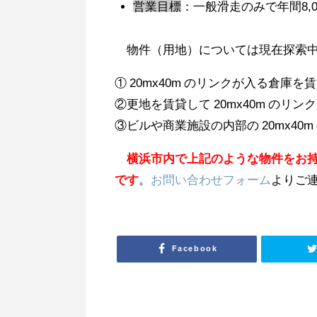
営業目標
：一般滑走のみで年間8,0
物件（用地）については現在探索中
①
20mx40m
のリンクが入る倉庫を賃
②更地を賃貸して
20mx40m
のリンク
③ビルや商業施設の内部の
20mx40m
横浜市内で上記のような物件をお
です
。
お問い合わせフォーム
よりご
Facebook