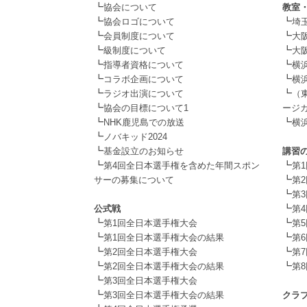
┗
協会について
教室
┗
┗
協会ロゴについて
埼
┗
┗
会員制度について
大阪
┗
┗
級制度について
大阪
┗
┗
指導者資格について
横
┗
┗
コラボ企画について
横
┗
┗
ラジオ出演について
（
┗
協会の目標について1
ージカ
┗
┗
NHK鹿児島での放送
横
┗
.
ノバキッド2024
┗
基金設立のお知らせ
講習
┗
┗
第4回全日本選手権を含めた年間スポン
第
┗
サーの募集について
第
.
┗
第
┗
公式戦
第
┗
┗
第1回全日本選手権大会
第
┗
┗
第1回全日本選手権大会の結果
第
┗
┗
第2回全日本選手権大会
第
┗
┗
第2回全日本選手権大会の結果
第
┗
.
第3回全日本選手権大会
┗
第3回全日本選手権大会の結果
クラ