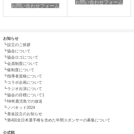
お問い合わせフォーム
お問い合わせフォーム
お知らせ
┗
設立のご挨拶
┗
協会について
┗
協会ロゴについて
┗
会員制度について
┗
級制度について
┗
指導者資格について
┗
コラボ企画について
┗
ラジオ出演について
┗
協会の目標について1
┗
NHK鹿児島での放送
┗
ノバキッド2024
┗
基金設立のお知らせ
┗
第4回全日本選手権を含めた年間スポンサーの募集について
.
公式戦