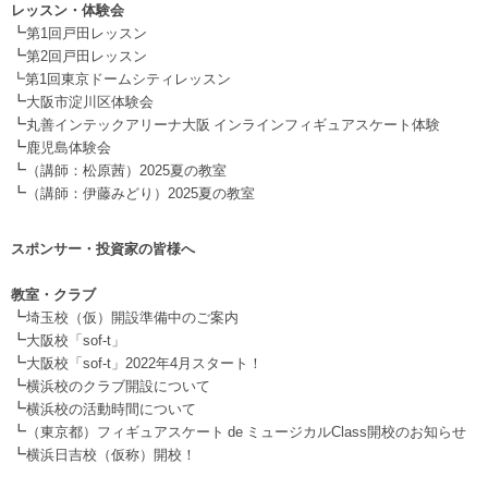
レッスン・体験会
┗
第1回戸田レッスン
┗
第2回戸田レッスン
┗第1回東京ドームシティレッスン
┗
大阪市淀川区体験会
┗
丸善インテックアリーナ大阪 インラインフィギュアスケート体験
┗
鹿児島体験会
┗
（講師：松原茜）2025夏の教室
┗
（講師：伊藤みどり）2025夏の教室
スポンサー・投資家の皆様へ
.
教室・クラブ
┗
埼玉校（仮）開設準備中のご案内
┗
大阪校「sof-t」
┗
大阪校「sof-t」2022年4月スタート！
┗
横浜校のクラブ開設について
┗
横浜校の活動時間について
┗
（東京都）フィギュアスケート de ミュージカルClass開校のお知らせ
┗
横浜日吉校（仮称）開校！
.