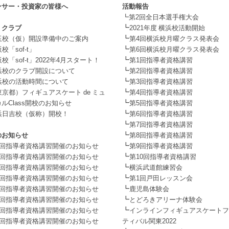
ンサー・投資家の皆様へ
活動報告
┗第2回全日本選手権大会
┗
・クラブ
2021年度 横浜校活動開始
┗
玉校（仮）開設準備中のご案内
第4回横浜校月曜クラス発表会
┗
校「sof-t」
第6回横浜校月曜クラス発表会
┗
校「sof-t」2022年4月スタート！
第1回指導者資格講習
┗
浜校のクラブ開設について
第2回指導者資格講習
┗
浜校の活動時間について
第3回指導者資格講習
┗
東京都）フィギュアスケート de ミュ
第4回指導者資格講習
┗
ルClass開校のお知らせ
第5回指導者資格講習
┗
浜日吉校（仮称）開校！
第6回指導者資格講習
┗
第7回指導者資格講習
┗
のお知らせ
第8回指導者資格講習
┗
1回指導者資格講習開催のお知らせ
第9回指導者資格講習
┗
2回指導者資格講習開催のお知らせ
第10回指導者資格講習
┗
3回指導者資格講習開催のお知らせ
横浜武道館練習会
┗
4回指導者資格講習開催のお知らせ
第1回戸田レッスン会
┗
5回指導者資格講習開催のお知らせ
鹿児島体験会
┗
6回指導者資格講習開催のお知らせ
とどろきアリーナ体験会
┗
7回指導者資格講習開催のお知らせ
インラインフィギュアスケートフ
8回指導者資格講習開催のお知らせ
ティバル関東2022