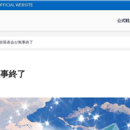
IAL WEBSITE
公式戦
浜校発表会が無事終了
無事終了