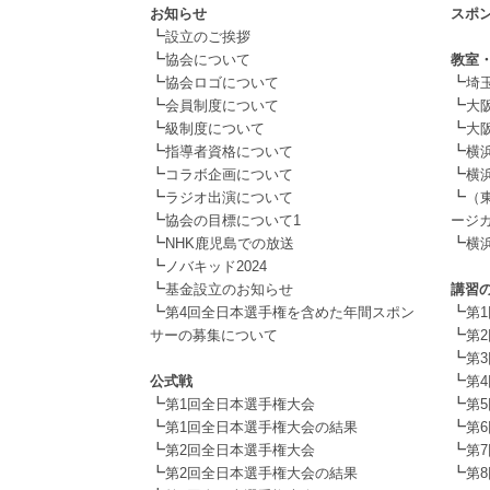
お知らせ
スポ
┗
.
設立のご挨拶
┗
協会について
教室
┗
┗
協会ロゴについて
埼
┗
┗
会員制度について
大阪
┗
┗
級制度について
大阪
┗
┗
指導者資格について
横
┗
┗
コラボ企画について
横
┗
┗
ラジオ出演について
（
┗
協会の目標について1
ージカ
┗
┗
NHK鹿児島での放送
横
┗
.
ノバキッド2024
┗
基金設立のお知らせ
講習
┗
┗
第4回全日本選手権を含めた年間スポン
第
┗
サーの募集について
第
.
┗
第
┗
公式戦
第
┗
┗
第1回全日本選手権大会
第
┗
┗
第1回全日本選手権大会の結果
第
┗
┗
第2回全日本選手権大会
第
┗
┗
第2回全日本選手権大会の結果
第