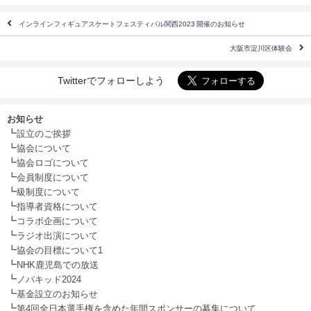
インラインフィギュアスケートフェスティバル関西2023 開催のお知らせ
大阪市淀川区体験会
Twitterでフォローしよう
お知らせ
┗
設立のご挨拶
┗
協会について
┗
協会ロゴについて
┗
会員制度について
┗
級制度について
┗
指導者資格について
┗
コラボ企画について
┗
ラジオ出演について
┗
協会の目標について1
┗
NHK鹿児島での放送
┗
ノバキッド2024
┗
基金設立のお知らせ
┗
第4回全日本選手権を含めた年間スポンサーの募集について