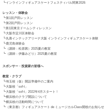
┗
インラインフィギュアスケートフェスティバル関東2026
.
レッスン・体験会
┗
第1回戸田レッスン
┗
第2回戸田レッスン
┗第1回東京ドームシティレッスン
┗
大阪市淀川区体験会
┗
丸善インテックアリーナ大阪 インラインフィギュアスケート体験
┗
鹿児島体験会
┗
（講師：松原茜）2025夏の教室
┗
（講師：伊藤みどり）2025夏の教室
スポンサー・投資家の皆様へ
.
教室・クラブ
┗
埼玉校（仮）開設準備中のご案内
┗
大阪校「sof-t」
┗
大阪校「sof-t」2022年4月スタート！
┗
横浜校のクラブ開設について
┗
横浜校の活動時間について
┗
（東京都）フィギュアスケート de ミュージカルClass開校のお知らせ