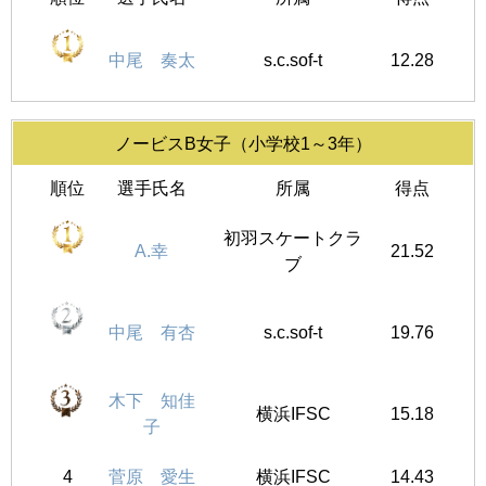
中尾 奏太
s.c.sof-t
12.28
ノービスB女子（小学校1～3年）
順位
選手氏名
所属
得点
初羽スケートクラ
A.幸
21.52
ブ
中尾 有杏
s.c.sof-t
19.76
木下 知佳
横浜IFSC
15.18
子
4
菅原 愛生
横浜IFSC
14.43