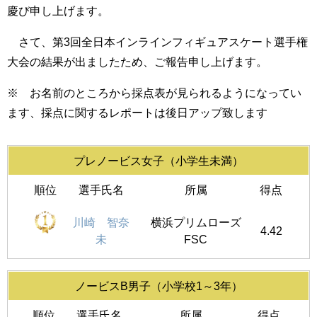
慶び申し上げます。
さて、第3回全日本インラインフィギュアスケート選手権
大会の結果が出ましたため、ご報告申し上げます。
※ お名前のところから採点表が見られるようになってい
ます、採点に関するレポートは後日アップ致します
プレノービス女子（小学生未満）
順位
選手氏名
所属
得点
川崎 智奈
横浜プリムローズ
4.42
未
FSC
ノービスB男子（小学校1～3年）
順位
選手氏名
所属
得点