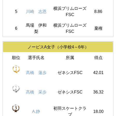
横浜プリムローズ
5
川崎 志恩
8.86
FSC
馬場 伊和
横浜プリムローズ
6
棄権
梨
FSC
ノービスA女子（小学校4～6年）
順位
選手氏名
所属
得点
髙橋 蓮歩
ゼネシスFSC
42.01
髙橋 采歩
ゼネシスFSC
36.32
初羽スケートクラ
A.静
18.00
ブ