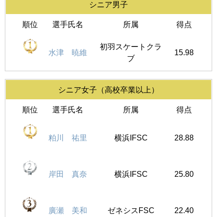
シニア男子
順位
選手氏名
所属
得点
初羽スケートクラ
水津 暁維
15.98
ブ
シニア女子（高校卒業以上）
順位
選手氏名
所属
得点
粕川 祐里
横浜IFSC
28.88
岸田 真奈
横浜IFSC
25.80
廣瀬 美和
ゼネシスFSC
22.40