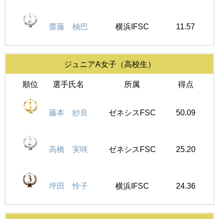
齋藤 柚巴
横浜IFSC
11.57
ジュニアA女子（高校生）
順位
選手氏名
所属
得点
藤本 紗良
ゼネシスFSC
50.09
高橋 実咲
ゼネシスFSC
25.20
坪田 怜子
横浜IFSC
24.36