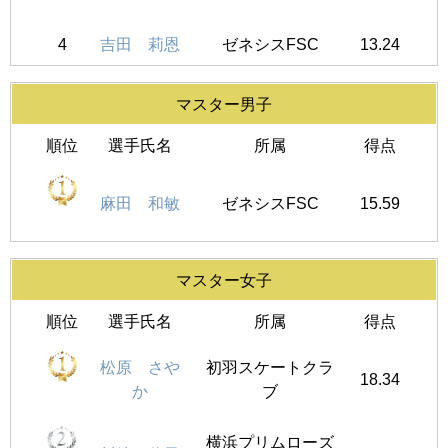
4
吉田 莉恩
ゼネシスFSC
13.24
マスター男子
順位
選手氏名
所属
得点
麻田 和敏
ゼネシスFSC
15.59
マスター女子
順位
選手氏名
所属
得点
松原 さや
初羽スケートクラ
18.34
か
ブ
横浜プリムローズ