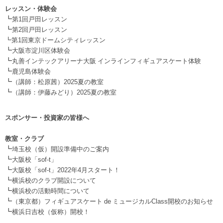
レッスン・体験会
┗
第1回戸田レッスン
┗
第2回戸田レッスン
┗第1回東京ドームシティレッスン
┗
大阪市淀川区体験会
┗
丸善インテックアリーナ大阪 インラインフィギュアスケート体験
┗
鹿児島体験会
┗
（講師：松原茜）2025夏の教室
┗
（講師：伊藤みどり）2025夏の教室
スポンサー・投資家の皆様へ
.
教室・クラブ
┗
埼玉校（仮）開設準備中のご案内
┗
大阪校「sof-t」
┗
大阪校「sof-t」2022年4月スタート！
┗
横浜校のクラブ開設について
┗
横浜校の活動時間について
┗
（東京都）フィギュアスケート de ミュージカルClass開校のお知らせ
┗
横浜日吉校（仮称）開校！
.