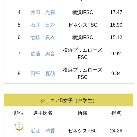
4
井田 光莉
横浜IFSC
17.47
5
石井 日彩
ゼネシスFSC
16.90
6
壱岐 真衣
横浜IFSC
15.12
横浜プリムローズ
7
佐藤 絢音
9.92
FSC
横浜プリムローズ
8
田平 夏萌
9.34
FSC
ジュニアB女子（中学生）
順位
選手氏名
所属
得点
近江 璃香
ゼネシスFSC
24.26