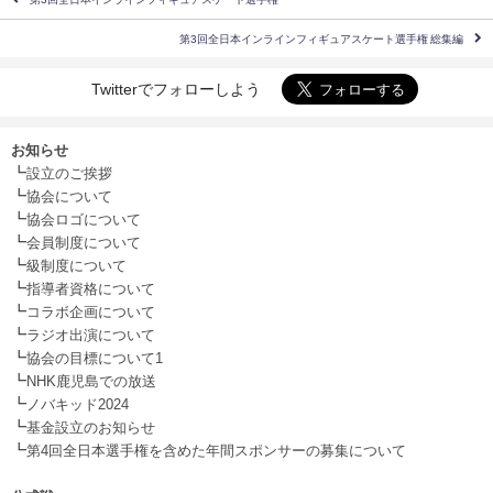
第3回全日本インラインフィギュアスケート選手権 総集編
Twitterでフォローしよう
お知らせ
┗
設立のご挨拶
┗
協会について
┗
協会ロゴについて
┗
会員制度について
┗
級制度について
┗
指導者資格について
┗
コラボ企画について
┗
ラジオ出演について
┗
協会の目標について1
┗
NHK鹿児島での放送
┗
ノバキッド2024
┗
基金設立のお知らせ
┗
第4回全日本選手権を含めた年間スポンサーの募集について
.