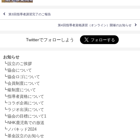
第3回指導者講習完了のご報告
第4回指導者資格講習（オンライン）開催のお知らせ
Twitterでフォローしよう
お知らせ
┗
設立のご挨拶
┗
協会について
┗
協会ロゴについて
┗
会員制度について
┗
級制度について
┗
指導者資格について
┗
コラボ企画について
┗
ラジオ出演について
┗
協会の目標について1
┗
NHK鹿児島での放送
┗
ノバキッド2024
┗
基金設立のお知らせ