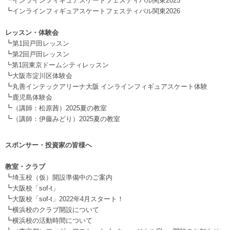
インラインフィギュアスケートフェスティバル関東2025
┗
インラインフィギュアスケートフェスティバル関東2026
.
レッスン・体験会
┗
第1回戸田レッスン
┗
第2回戸田レッスン
┗第1回東京ドームシティレッスン
┗
大阪市淀川区体験会
┗
丸善インテックアリーナ大阪 インラインフィギュアスケート体験
┗
鹿児島体験会
┗
（講師：松原茜）2025夏の教室
┗
（講師：伊藤みどり）2025夏の教室
スポンサー・投資家の皆様へ
.
教室・クラブ
┗
埼玉校（仮）開設準備中のご案内
┗
大阪校「sof-t」
┗
大阪校「sof-t」2022年4月スタート！
┗
横浜校のクラブ開設について
┗
横浜校の活動時間について