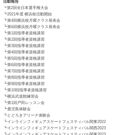
活動報告
┗第2回全日本選手権大会
┗
2021年度 横浜校活動開始
┗
第4回横浜校月曜クラス発表会
┗
第6回横浜校月曜クラス発表会
┗
第1回指導者資格講習
┗
第2回指導者資格講習
┗
第3回指導者資格講習
┗
第4回指導者資格講習
┗
第5回指導者資格講習
┗
第6回指導者資格講習
┗
第7回指導者資格講習
┗
第8回指導者資格講習
┗
第9回指導者資格講習
┗
第10回指導者資格講習
┗
横浜武道館練習会
┗
第1回戸田レッスン会
┗
鹿児島体験会
┗
とどろきアリーナ体験会
┗
インラインフィギュアスケートフェスティバル関東2022
┗
インラインフィギュアスケートフェスティバル関西2023
┗
インラインフィギュアスケートフェスティバル関東2023