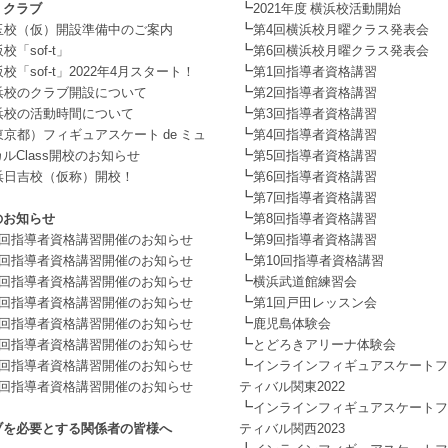
┗
・クラブ
2021年度 横浜校活動開始
┗
玉校（仮）開設準備中のご案内
第4回横浜校月曜クラス発表会
┗
校「sof-t」
第6回横浜校月曜クラス発表会
┗
校「sof-t」2022年4月スタート！
第1回指導者資格講習
┗
浜校のクラブ開設について
第2回指導者資格講習
┗
浜校の活動時間について
第3回指導者資格講習
┗
東京都）フィギュアスケート de ミュ
第4回指導者資格講習
┗
ルClass開校のお知らせ
第5回指導者資格講習
┗
浜日吉校（仮称）開校！
第6回指導者資格講習
┗
第7回指導者資格講習
┗
のお知らせ
第8回指導者資格講習
┗
1回指導者資格講習開催のお知らせ
第9回指導者資格講習
┗
2回指導者資格講習開催のお知らせ
第10回指導者資格講習
┗
3回指導者資格講習開催のお知らせ
横浜武道館練習会
┗
4回指導者資格講習開催のお知らせ
第1回戸田レッスン会
┗
5回指導者資格講習開催のお知らせ
鹿児島体験会
┗
6回指導者資格講習開催のお知らせ
とどろきアリーナ体験会
┗
7回指導者資格講習開催のお知らせ
インラインフィギュアスケートフ
8回指導者資格講習開催のお知らせ
ティバル関東2022
┗
インラインフィギュアスケートフ
ブを必要とする関係者の皆様へ
ティバル関西2023