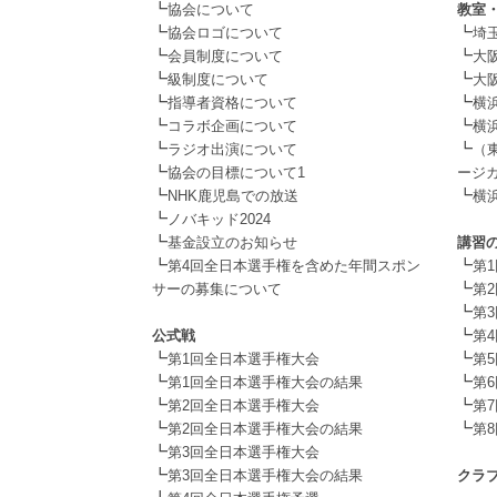
┗
協会について
教室
┗
┗
協会ロゴについて
埼
┗
┗
会員制度について
大阪
┗
┗
級制度について
大阪
┗
┗
指導者資格について
横
┗
┗
コラボ企画について
横
┗
┗
ラジオ出演について
（
┗
協会の目標について1
ージカ
┗
┗
NHK鹿児島での放送
横
┗
.
ノバキッド2024
┗
基金設立のお知らせ
講習
┗
┗
第4回全日本選手権を含めた年間スポン
第
┗
サーの募集について
第
.
┗
第
┗
公式戦
第
┗
┗
第1回全日本選手権大会
第
┗
┗
第1回全日本選手権大会の結果
第
┗
┗
第2回全日本選手権大会
第
┗
┗
第2回全日本選手権大会の結果
第
┗
.
第3回全日本選手権大会
┗
第3回全日本選手権大会の結果
クラ