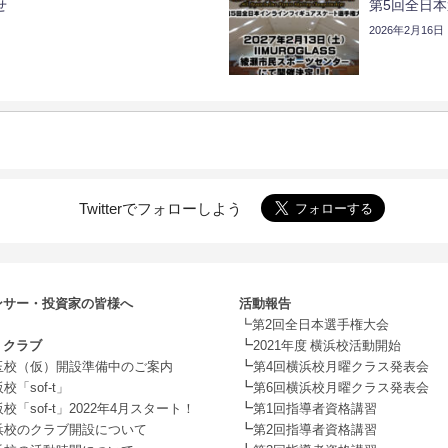
せ
第5回全日本
2026年2月16日
Twitterでフォローしよう
ンサー・投資家の皆様へ
活動報告
┗第2回全日本選手権大会
┗
・クラブ
2021年度 横浜校活動開始
┗
玉校（仮）開設準備中のご案内
第4回横浜校月曜クラス発表会
┗
校「sof-t」
第6回横浜校月曜クラス発表会
┗
校「sof-t」2022年4月スタート！
第1回指導者資格講習
┗
浜校のクラブ開設について
第2回指導者資格講習