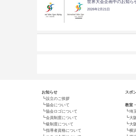
世界大会企画中のお知ら
2026年2月21日
お知らせ
スポ
┗
.
設立のご挨拶
┗
協会について
教室
┗
┗
協会ロゴについて
埼
┗
┗
会員制度について
大阪
┗
┗
級制度について
大阪
┗
┗
指導者資格について
横