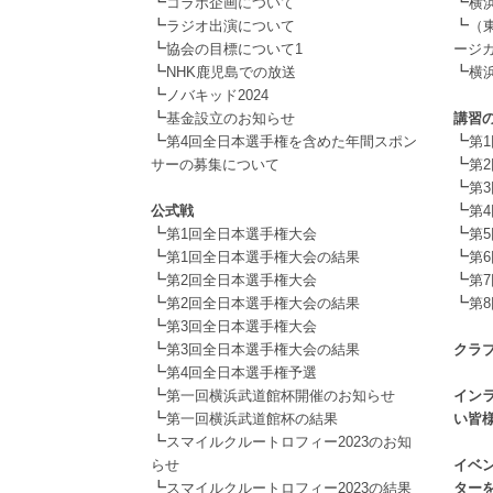
┗
┗
コラボ企画について
横
┗
┗
ラジオ出演について
（
┗
協会の目標について1
ージカ
┗
┗
NHK鹿児島での放送
横
┗
.
ノバキッド2024
┗
基金設立のお知らせ
講習
┗
┗
第4回全日本選手権を含めた年間スポン
第
┗
サーの募集について
第
.
┗
第
┗
公式戦
第
┗
┗
第1回全日本選手権大会
第
┗
┗
第1回全日本選手権大会の結果
第
┗
┗
第2回全日本選手権大会
第
┗
┗
第2回全日本選手権大会の結果
第
┗
.
第3回全日本選手権大会
┗
第3回全日本選手権大会の結果
クラ
┗
.
第4回全日本選手権予選
┗
第一回横浜武道館杯開催のお知らせ
イン
┗
第一回横浜武道館杯の結果
い皆
┗
.
スマイルクルートロフィー2023のお知
らせ
イベ
┗
スマイルクルートロフィー2023の結果
ター