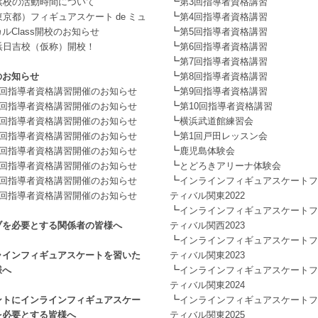
┗
浜校の活動時間について
第3回指導者資格講習
┗
東京都）フィギュアスケート de ミュ
第4回指導者資格講習
┗
ルClass開校のお知らせ
第5回指導者資格講習
┗
浜日吉校（仮称）開校！
第6回指導者資格講習
┗
第7回指導者資格講習
┗
のお知らせ
第8回指導者資格講習
┗
1回指導者資格講習開催のお知らせ
第9回指導者資格講習
┗
2回指導者資格講習開催のお知らせ
第10回指導者資格講習
┗
3回指導者資格講習開催のお知らせ
横浜武道館練習会
┗
4回指導者資格講習開催のお知らせ
第1回戸田レッスン会
┗
5回指導者資格講習開催のお知らせ
鹿児島体験会
┗
6回指導者資格講習開催のお知らせ
とどろきアリーナ体験会
┗
7回指導者資格講習開催のお知らせ
インラインフィギュアスケートフ
8回指導者資格講習開催のお知らせ
ティバル関東2022
┗
インラインフィギュアスケートフ
ブを必要とする関係者の皆様へ
ティバル関西2023
┗
インラインフィギュアスケートフ
ラインフィギュアスケートを習いた
ティバル関東2023
┗
様へ
インラインフィギュアスケートフ
ティバル関東2024
┗
ントにインラインフィギュアスケー
インラインフィギュアスケートフ
を必要とする皆様へ
ティバル関東2025