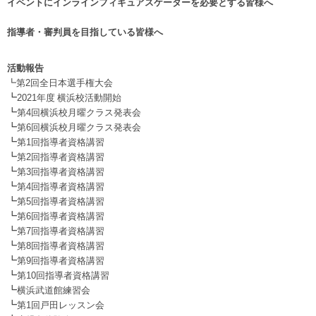
イベントにインラインフィギュアスケーターを必要とする皆様へ
.
指導者・審判員を目指している皆様へ
活動報告
┗第2回全日本選手権大会
┗
2021年度 横浜校活動開始
┗
第4回横浜校月曜クラス発表会
┗
第6回横浜校月曜クラス発表会
┗
第1回指導者資格講習
┗
第2回指導者資格講習
┗
第3回指導者資格講習
┗
第4回指導者資格講習
┗
第5回指導者資格講習
┗
第6回指導者資格講習
┗
第7回指導者資格講習
┗
第8回指導者資格講習
┗
第9回指導者資格講習
┗
第10回指導者資格講習
┗
横浜武道館練習会
┗
第1回戸田レッスン会