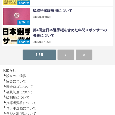
お知らせ
級取得試験費用について
2025年12月6日
お知らせ
第4回全日本選手権を含めた年間スポンサーの
募集について
お知らせ
2025年9月25日
1 / 6
お知らせ
┗
設立のご挨拶
┗
協会について
┗
協会ロゴについて
┗
会員制度について
┗
級制度について
┗
指導者資格について
┗
コラボ企画について
┗
ラジオ出演について