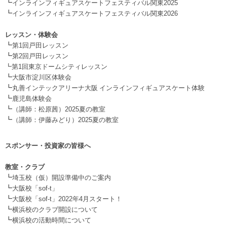
┗
インラインフィギュアスケートフェスティバル関東2025
┗
インラインフィギュアスケートフェスティバル関東2026
.
レッスン・体験会
┗
第1回戸田レッスン
┗
第2回戸田レッスン
┗第1回東京ドームシティレッスン
┗
大阪市淀川区体験会
┗
丸善インテックアリーナ大阪 インラインフィギュアスケート体験
┗
鹿児島体験会
┗
（講師：松原茜）2025夏の教室
┗
（講師：伊藤みどり）2025夏の教室
スポンサー・投資家の皆様へ
.
教室・クラブ
┗
埼玉校（仮）開設準備中のご案内
┗
大阪校「sof-t」
┗
大阪校「sof-t」2022年4月スタート！
┗
横浜校のクラブ開設について
┗
横浜校の活動時間について