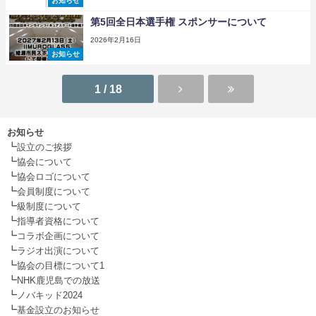
お知らせ
第5回全日本選手権 スポンサーについて
2026年2月16日
お知らせ
1 / 18
お知らせ
┗
設立のご挨拶
┗
協会について
┗
協会ロゴについて
┗
会員制度について
┗
級制度について
┗
指導者資格について
┗
コラボ企画について
┗
ラジオ出演について
┗
協会の目標について1
┗
NHK鹿児島での放送
┗
ノバキッド2024
┗
基金設立のお知らせ