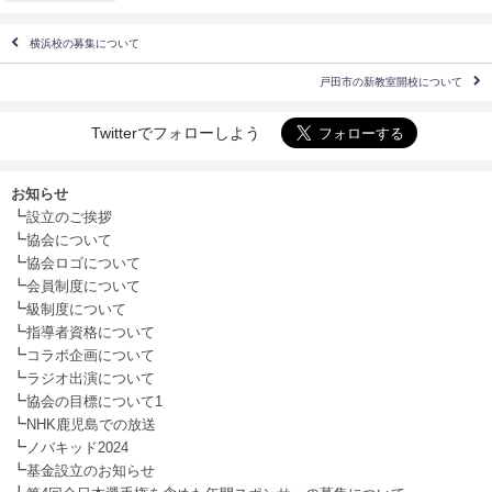
横浜校の募集について
戸田市の新教室開校について
Twitterでフォローしよう
お知らせ
┗
設立のご挨拶
┗
協会について
┗
協会ロゴについて
┗
会員制度について
┗
級制度について
┗
指導者資格について
┗
コラボ企画について
┗
ラジオ出演について
┗
協会の目標について1
┗
NHK鹿児島での放送
┗
ノバキッド2024
┗
基金設立のお知らせ