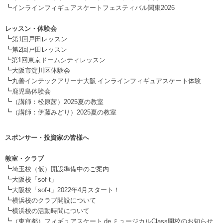
┗
インラインフィギュアスケートフェスティバル関東2026
.
レッスン・体験会
┗
第1回戸田レッスン
┗
第2回戸田レッスン
┗第1回東京ドームシティレッスン
┗
大阪市淀川区体験会
┗
丸善インテックアリーナ大阪 インラインフィギュアスケート体験
┗
鹿児島体験会
┗
（講師：松原茜）2025夏の教室
┗
（講師：伊藤みどり）2025夏の教室
スポンサー・投資家の皆様へ
.
教室・クラブ
┗
埼玉校（仮）開設準備中のご案内
┗
大阪校「sof-t」
┗
大阪校「sof-t」2022年4月スタート！
┗
横浜校のクラブ開設について
┗
横浜校の活動時間について
┗
（東京都）フィギュアスケート de ミュージカルClass開校のお知らせ