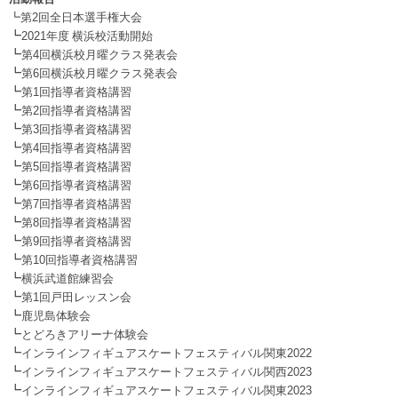
┗第2回全日本選手権大会
┗
2021年度 横浜校活動開始
┗
第4回横浜校月曜クラス発表会
┗
第6回横浜校月曜クラス発表会
┗
第1回指導者資格講習
┗
第2回指導者資格講習
┗
第3回指導者資格講習
┗
第4回指導者資格講習
┗
第5回指導者資格講習
┗
第6回指導者資格講習
┗
第7回指導者資格講習
┗
第8回指導者資格講習
┗
第9回指導者資格講習
┗
第10回指導者資格講習
┗
横浜武道館練習会
┗
第1回戸田レッスン会
┗
鹿児島体験会
┗
とどろきアリーナ体験会
┗
インラインフィギュアスケートフェスティバル関東2022
┗
インラインフィギュアスケートフェスティバル関西2023
┗
インラインフィギュアスケートフェスティバル関東2023