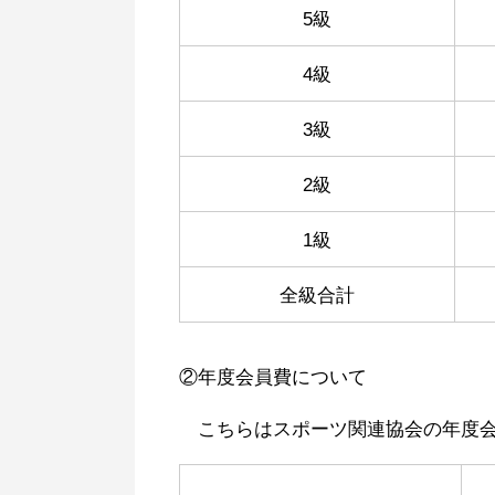
5級
4級
3級
2級
1級
全級合計
②年度会員費について
こちらはスポーツ関連協会の年度会