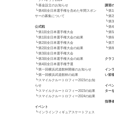
┗
基金設立のお知らせ
講習
┗
┗
第4回全日本選手権を含めた年間スポン
第
┗
サーの募集について
第
.
┗
第
┗
公式戦
第
┗
┗
第1回全日本選手権大会
第
┗
┗
第1回全日本選手権大会の結果
第
┗
┗
第2回全日本選手権大会
第
┗
┗
第2回全日本選手権大会の結果
第
┗
.
第3回全日本選手権大会
┗
第3回全日本選手権大会の結果
クラ
┗
.
第4回全日本選手権予選
┗
第一回横浜武道館杯開催のお知らせ
イン
┗
第一回横浜武道館杯の結果
い皆
┗
.
スマイルクルートロフィー2023のお知
らせ
イベ
┗
スマイルクルートロフィー2023の結果
ター
┗
.
スマイルクルートロフィー2024の結果
.
指導
イベント
┗
インラインフィギュアスケートフェス