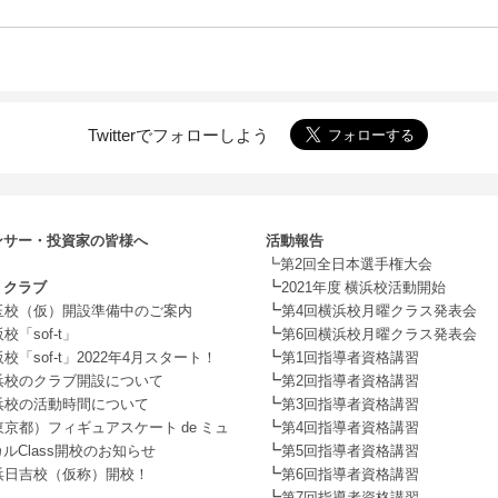
Twitterでフォローしよう
ンサー・投資家の皆様へ
活動報告
┗第2回全日本選手権大会
┗
・クラブ
2021年度 横浜校活動開始
┗
玉校（仮）開設準備中のご案内
第4回横浜校月曜クラス発表会
┗
校「sof-t」
第6回横浜校月曜クラス発表会
┗
校「sof-t」2022年4月スタート！
第1回指導者資格講習
┗
浜校のクラブ開設について
第2回指導者資格講習
┗
浜校の活動時間について
第3回指導者資格講習
┗
東京都）フィギュアスケート de ミュ
第4回指導者資格講習
┗
ルClass開校のお知らせ
第5回指導者資格講習
┗
浜日吉校（仮称）開校！
第6回指導者資格講習
┗
第7回指導者資格講習