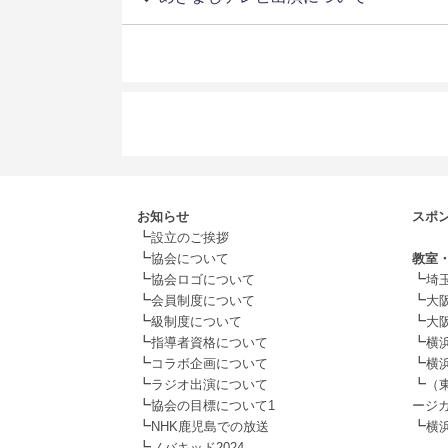
お知らせ
スポ
┗
.
設立のご挨拶
┗
協会について
教室
┗
┗
協会ロゴについて
埼
┗
┗
会員制度について
大阪
┗
┗
級制度について
大阪
┗
┗
指導者資格について
横
┗
┗
コラボ企画について
横
┗
┗
ラジオ出演について
（
┗
協会の目標について1
ージカ
┗
┗
NHK鹿児島での放送
横
┗
.
ノバキッド2024