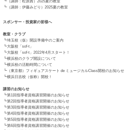
┗
（講師：松原茜）2025夏の教室
┗
（講師：伊藤みどり）2025夏の教室
スポンサー・投資家の皆様へ
.
教室・クラブ
┗
埼玉校（仮）開設準備中のご案内
┗
大阪校「sof-t」
┗
大阪校「sof-t」2022年4月スタート！
┗
横浜校のクラブ開設について
┗
横浜校の活動時間について
┗
（東京都）フィギュアスケート de ミュージカルClass開校のお知らせ
┗
横浜日吉校（仮称）開校！
.
講習のお知らせ
┗
第1回指導者資格講習開催のお知らせ
┗
第2回指導者資格講習開催のお知らせ
┗
第3回指導者資格講習開催のお知らせ
┗
第4回指導者資格講習開催のお知らせ
┗
第5回指導者資格講習開催のお知らせ
┗
第6回指導者資格講習開催のお知らせ