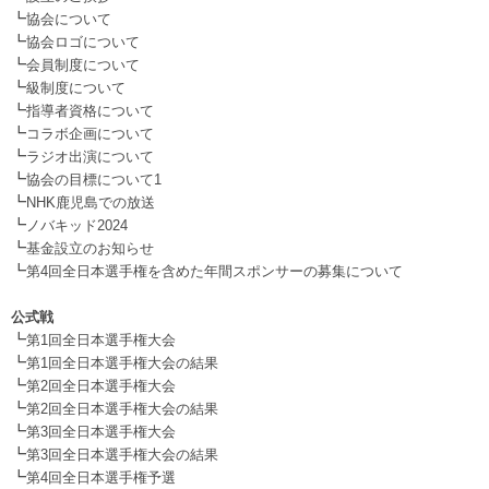
┗
協会について
┗
協会ロゴについて
┗
会員制度について
┗
級制度について
┗
指導者資格について
┗
コラボ企画について
┗
ラジオ出演について
┗
協会の目標について1
┗
NHK鹿児島での放送
┗
ノバキッド2024
┗
基金設立のお知らせ
┗
第4回全日本選手権を含めた年間スポンサーの募集について
.
公式戦
┗
第1回全日本選手権大会
┗
第1回全日本選手権大会の結果
┗
第2回全日本選手権大会
┗
第2回全日本選手権大会の結果
┗
第3回全日本選手権大会
┗
第3回全日本選手権大会の結果
┗
第4回全日本選手権予選