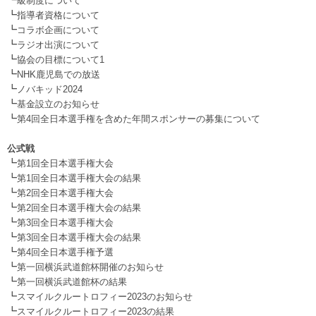
級制度について
┗
指導者資格について
┗
コラボ企画について
┗
ラジオ出演について
┗
協会の目標について1
┗
NHK鹿児島での放送
┗
ノバキッド2024
┗
基金設立のお知らせ
┗
第4回全日本選手権を含めた年間スポンサーの募集について
.
公式戦
┗
第1回全日本選手権大会
┗
第1回全日本選手権大会の結果
┗
第2回全日本選手権大会
┗
第2回全日本選手権大会の結果
┗
第3回全日本選手権大会
┗
第3回全日本選手権大会の結果
┗
第4回全日本選手権予選
┗
第一回横浜武道館杯開催のお知らせ
┗
第一回横浜武道館杯の結果
┗
スマイルクルートロフィー2023のお知らせ
┗
スマイルクルートロフィー2023の結果